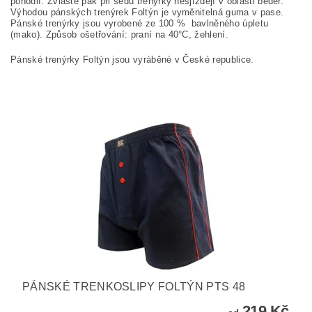
pohodlí. Zvláště pak při sedu trenýrky nesjíždějí v oblasti beder.
Výhodou pánských trenýrek Foltýn je vyměnitelná guma v pase.
Pánské trenýrky jsou vyrobené ze
100
%
bavlněného úpletu
(
mako
). Způsob ošetřování: praní na
40°C, žehlení.
Pánské trenýrky Foltýn jsou vyráběné v České republice.
PÁNSKÉ TRENKOSLIPY FOLTÝN PTS 48
219 Kč