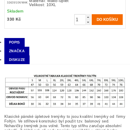
Materiál: Mako-úplet
32420/10X/MAK
Velikost: 10XL
Skladem
330 Kč
POPIS
ZNAČKA
DISKUZE
Klasické pánské úpletové trenýrky to jsou kvalitní trenýrky od firmy
Foltýn. Ve střihové konstrukci byl použit tzv. balonový sed.
Nohavičky trenýrek jsou volné. Tento typ střihu zaručuje absolutní