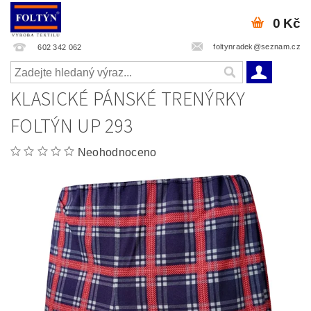
0 Kč
foltynradek@seznam.cz
602 342 062
KLASICKÉ PÁNSKÉ TRENÝRKY
FOLTÝN UP 293
Neohodnoceno