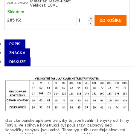
Materiál: Mako-úplet
24368/10X/MAK
Velikost: 10XL
Skladem
285 Kč
POPIS
ZNAČKA
DISKUZE
Klasické pánské úpletové trenýrky to jsou kvalitní trenýrky od firmy
Foltýn. Ve střihové konstrukci byl použit tzv. balonový sed.
Nohavičky trenýrek jsou volné. Tento typ střihu zaručuje absolutní