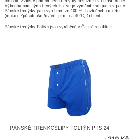
pohodlí. Zvláště pak při sedu trenýrky nesjíždějí v oblasti beder.
Výhodou pánských trenýrek Foltýn je vyměnitelná guma v pase.
Pánské trenýrky jsou vyrobené ze
100
%
bavlněného úpletu
(mako). Způsob ošetřování: praní na
40°C, žehlení.
Pánské trenýrky Foltýn jsou vyráběné v České republice.
PÁNSKÉ TRENKOSLIPY FOLTÝN PTS 24
219 Kč