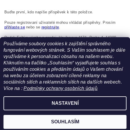
Buďte první, kdo napíše příspěvek k této položce.
Pouze registrovaní uživatelé mohou vkládat příspěvky. Prosím
přihlaste se
nebo se
registrujte
.
Radek Foltýn výroba a prodej, Vavřenova 1171, Praha 4, 14200,
Česká republika, foltynradek@seznam.cz
Používáme soubory cookies k zajištění správného
fungování webových stránek. S Vaším souhlasem je dále
využíváme k personalizaci obsahu na našem webu.
Kliknutím na tlačítko „Souhlasím“ vyjadřujete souhlas s
používáním cookies a předáním údajů o Vašem chování
na webu za účelem zobrazení cílené reklamy na
sociálních sítích a reklamních sítích na dalších webech.
Více na :
Podmínky ochrany osobních
údajů
Facebook
|
Heureka.cz
NASTAVENÍ
Upravit nastavení cookies
2026 ©
FoltynTextil.cz
, všechna práva vyhrazena
Vytvořil Shoptet
SOUHLASÍM