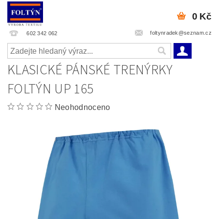
0 Kč
foltynradek@seznam.cz
602 342 062
KLASICKÉ PÁNSKÉ TRENÝRKY
FOLTÝN UP 165
Neohodnoceno