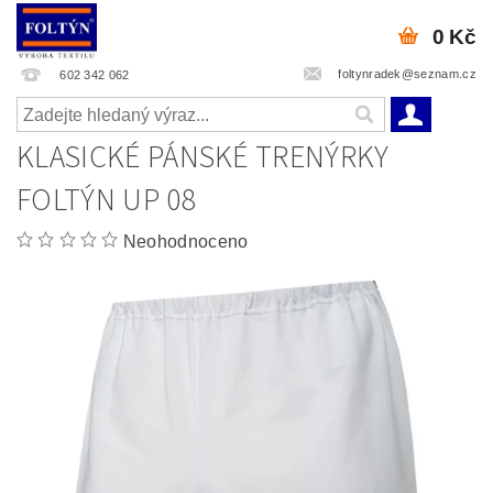
0 Kč
foltynradek@seznam.cz
602 342 062
KLASICKÉ PÁNSKÉ TRENÝRKY
FOLTÝN UP 08
Neohodnoceno