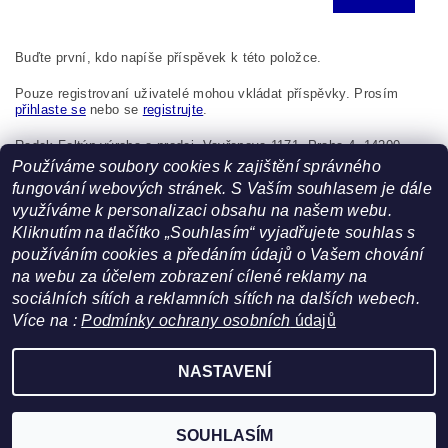
Buďte první, kdo napíše příspěvek k této položce.
Pouze registrovaní uživatelé mohou vkládat příspěvky. Prosím
přihlaste se
nebo se
registrujte
.
Radek Foltýn výroba a prodej, Vavřenova 1171, Praha 4, 14200,
Česká republika, foltynradek@seznam.cz
Používáme soubory cookies k zajištění správného
fungování webových stránek. S Vaším souhlasem je dále
využíváme k personalizaci obsahu na našem webu.
Kliknutím na tlačítko „Souhlasím“ vyjadřujete souhlas s
používáním cookies a předáním údajů o Vašem chování
na webu za účelem zobrazení cílené reklamy na
sociálních sítích a reklamních sítích na dalších webech.
Více na :
Podmínky ochrany osobních
údajů
Facebook
|
Heureka.cz
NASTAVENÍ
Upravit nastavení cookies
2026 ©
FoltynTextil.cz
, všechna práva vyhrazena
Vytvořil Shoptet
SOUHLASÍM