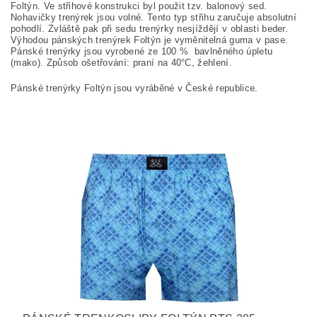
Foltýn. Ve střihové konstrukci byl použit tzv. balonový sed.
Nohavičky trenýrek jsou volné. Tento typ střihu zaručuje absolutní
pohodlí. Zvláště pak při sedu trenýrky nesjíždějí v oblasti beder.
Výhodou pánských trenýrek Foltýn je vyměnitelná guma v pase.
Pánské trenýrky jsou vyrobené ze
100
%
bavlněného úpletu
(mako). Způsob ošetřování: praní na
40°C, žehlení.
Pánské trenýrky Foltýn jsou vyráběné v České republice.