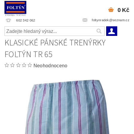
0 Kč
foltynradek@seznam.cz
602 342 062
KLASICKÉ PÁNSKÉ TRENÝRKY
FOLTÝN TR 65
Neohodnoceno