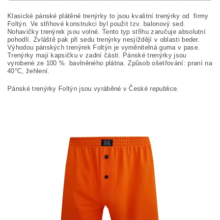
Klasické pánské plátěné trenýrky to jsou kvalitní trenýrky od firmy
Foltýn. Ve střihové konstrukci byl použit tzv. balonový sed.
Nohavičky trenýrek jsou volné. Tento typ střihu zaručuje absolutní
pohodlí. Zvláště pak při sedu trenýrky nesjíždějí v oblasti beder.
Výhodou pánských trenýrek Foltýn je vyměnitelná guma v pase.
Trenýrky mají kapsičku v zadní části. Pánské trenýrky jsou
vyrobené ze 100
%
bavlněného plátna. Způsob ošetřování: praní na
40°C, žehlení.
Pánské trenýrky Foltýn jsou vyráběné v České republice.