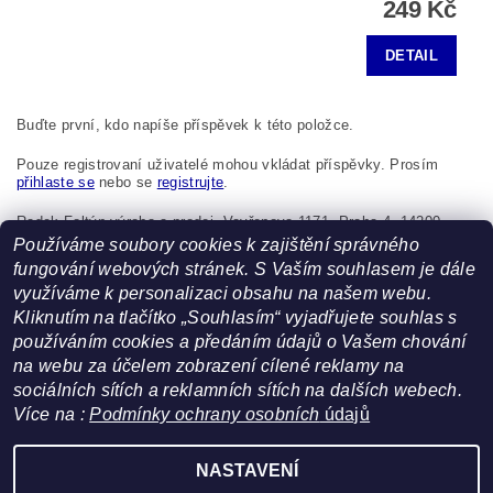
249 Kč
DETAIL
Buďte první, kdo napíše příspěvek k této položce.
Pouze registrovaní uživatelé mohou vkládat příspěvky. Prosím
přihlaste se
nebo se
registrujte
.
Radek Foltýn výroba a prodej, Vavřenova 1171, Praha 4, 14200,
Česká republika, foltynradek@seznam.cz
Používáme soubory cookies k zajištění správného
fungování webových stránek. S Vaším souhlasem je dále
využíváme k personalizaci obsahu na našem webu.
Kliknutím na tlačítko „Souhlasím“ vyjadřujete souhlas s
používáním cookies a předáním údajů o Vašem chování
na webu za účelem zobrazení cílené reklamy na
sociálních sítích a reklamních sítích na dalších webech.
Více na :
Podmínky ochrany osobních
údajů
Facebook
|
Heureka.cz
NASTAVENÍ