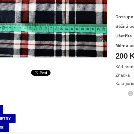
Dostupn
Běžná c
Ušetříte
Měrná c
200 
Kód prod
Značka
Kategori
METRY
ZE