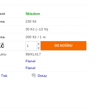
ost
Skladem
ena
230 Kč
30 Kč
(–13 %)
ena
200 Kč / 1 m
Kč
uktu
99/XL417
Flanel
e
Flanel
Tisk
Dotaz