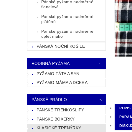
Pánské pyžamo nadměrné
flanelové
Pánské pyžamo nadměrné
plátěné
Pánské pyžamo nadměrné
úplet mako
PÁNSKÁ NOČNÍ KOŠILE
RODINNÁ PYŽAMA
PYŽAMO TÁTA A SYN
PYŽAMO MÁMA A DCERA
PÁNSKÉ PRÁDLO
POPIS
PÁNSKÉ TRENKOSLIPY
PARA
PÁNSKÉ BOXERKY
DISKU
KLASICKÉ TRENÝRKY