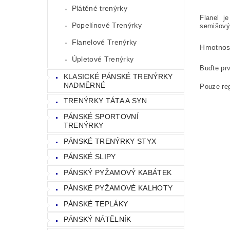
Plátěné trenýrky
Flanel je
Popelínové Trenýrky
semišový 
Flanelové Trenýrky
Hmotnos
Úpletové Trenýrky
Buďte prv
KLASICKÉ PÁNSKÉ TRENÝRKY
NADMĚRNÉ
Pouze reg
TRENÝRKY TÁTA A SYN
PÁNSKÉ SPORTOVNÍ
TRENÝRKY
PÁNSKÉ TRENÝRKY STYX
PÁNSKÉ SLIPY
PÁNSKÝ PYŽAMOVÝ KABÁTEK
PÁNSKÉ PYŽAMOVÉ KALHOTY
PÁNSKÉ TEPLÁKY
PÁNSKÝ NÁTĚLNÍK