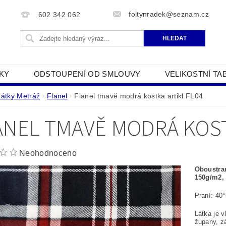
foltynradek@seznam.cz
602 342 062
KY
ODSTOUPENÍ OD SMLOUVY
VELIKOSTNÍ TA
JAK POUŽÍVÁME COOKIES
PODMÍNKY OCHRANY O
Látky Metráž
Flanel
Flanel tmavě modrá kostka artikl FL04
ANEL TMAVĚ MODRÁ KOST
Neohodnoceno
Oboustran
150g/m2, 
Praní: 40
Látka je v
župany, z