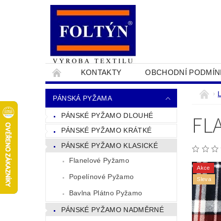
KONTAKTY
OBCHODNÍ PODMÍN
PRO OBCHODNÍKY
NAPIŠTE NÁM
PÁNSKÁ PYŽAMA
FL
PÁNSKÉ PYŽAMO DLOUHÉ
PÁNSKÉ PYŽAMO KRÁTKÉ
PÁNSKÉ PYŽAMO KLASICKÉ
Flanelové Pyžamo
Akce
Popelínové Pyžamo
Sleva
Bavlna Plátno Pyžamo
PÁNSKÉ PYŽAMO NADMĚRNÉ