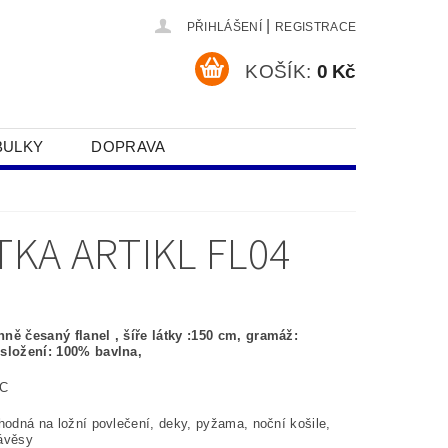
|
PŘIHLÁŠENÍ
REGISTRACE
KOŠÍK:
0 Kč
BULKY
DOPRAVA
SOBNÍCH ÚDAJŮ
KA ARTIKL FL04
ně česaný flanel , šíře látky :150 cm, gramáž:
složení: 100% bavlna,
°C
hodná na ložní povlečení, deky, pyžama, noční košile,
ávěsy