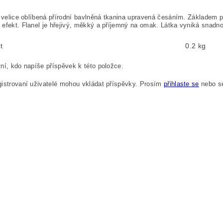
 velice oblíbená přírodní bavlněná tkanina upravená česáním. Základem p
efekt. Flanel je hřejivý, měkký a příjemný na omak. Látka vyniká snadno
t
0.2 kg
ní, kdo napíše příspěvek k této položce.
istrovaní uživatelé mohou vkládat příspěvky. Prosím
přihlaste se
nebo 