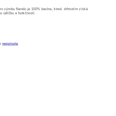
ro výrobu flanelu je 100% bavlna, která drhnutím získá
u údržbu a funkčností.
se
registrujte
.