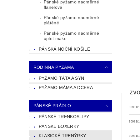
Pánské pyžamo nadměrné
flanelové
Pánské pyžamo nadměrné
plátěné
Pánské pyžamo nadměrné
úplet mako
PÁNSKÁ NOČNÍ KOŠILE
RODINNÁ PYŽAMA
PYŽAMO TÁTA A SYN
PYŽAMO MÁMA A DCERA
ZVO
PÁNSKÉ PRÁDLO
30981/
PÁNSKÉ TRENKOSLIPY
30981/
PÁNSKÉ BOXERKY
KLASICKÉ TRENÝRKY
30981/