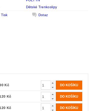
FOLTÝN
e
Dětské Trenkoslipy
Tisk
Dotaz
90 Kč
120 Kč
120 Kč