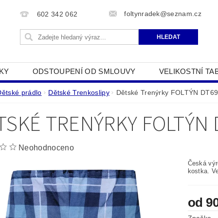
foltynradek@seznam.cz
602 342 062
KY
ODSTOUPENÍ OD SMLOUVY
VELIKOSTNÍ TA
JAK POUŽÍVÁME COOKIES
PODMÍNKY OCHRANY O
Dětské prádlo
Dětské Trenkoslipy
Dětské Trenýrky FOLTÝN DT6
TSKÉ TRENÝRKY FOLTÝN 
Neohodnoceno
Česká výro
kostka. Ve
od 9