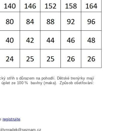
cký střih s důrazem na pohodlí. Dětské trenýrky mají
 úplet ze 100
%
bavlny (maka). Způsob ošetřování:
se
registrujte
.
 foltynradek@seznam.cz