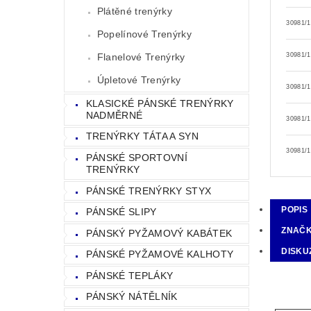
Plátěné trenýrky
30981/
Popelínové Trenýrky
Flanelové Trenýrky
30981/
Úpletové Trenýrky
30981/
KLASICKÉ PÁNSKÉ TRENÝRKY
NADMĚRNÉ
30981/
TRENÝRKY TÁTA A SYN
30981/
PÁNSKÉ SPORTOVNÍ
TRENÝRKY
PÁNSKÉ TRENÝRKY STYX
POPIS
PÁNSKÉ SLIPY
ZNAČ
PÁNSKÝ PYŽAMOVÝ KABÁTEK
DISKU
PÁNSKÉ PYŽAMOVÉ KALHOTY
PÁNSKÉ TEPLÁKY
PÁNSKÝ NÁTĚLNÍK