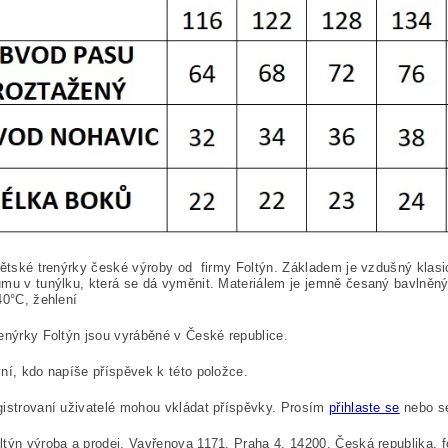
dětské trenýrky české výroby od firmy Foltýn. Základem je vzdušný klasi
mu v tunýlku, která se dá vyměnit. Materiálem je jemně česaný bavlněný
40°C, žehlení
enýrky Foltýn jsou vyráběné v České republice.
ní, kdo napíše příspěvek k této položce.
istrovaní uživatelé mohou vkládat příspěvky. Prosím
přihlaste se
nebo 
týn výroba a prodej, Vavřenova 1171, Praha 4, 14200, Česká republika,