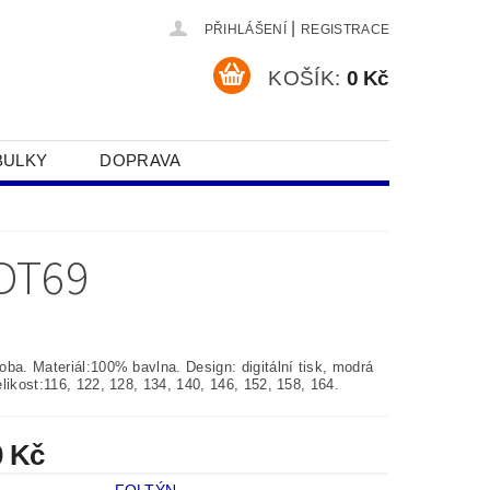
|
PŘIHLÁŠENÍ
REGISTRACE
KOŠÍK:
0 Kč
BULKY
DOPRAVA
SOBNÍCH ÚDAJŮ
9
DT69
ba. Materiál:100% bavlna. Design: digitální tisk, modrá
likost:116, 122, 128, 134, 140, 146, 152, 158, 164.
0 Kč