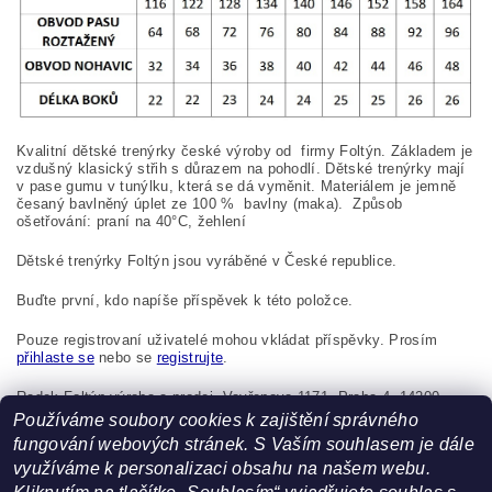
Kvalitní dětské trenýrky české výroby od firmy Foltýn. Základem je
vzdušný klasický střih s důrazem na pohodlí. Dětské trenýrky mají
v pase gumu v tunýlku, která se dá vyměnit. Materiálem je jemně
česaný bavlněný úplet ze 100
%
bavlny (maka). Způsob
ošetřování: praní na
40°C, žehlení
Dětské trenýrky Foltýn jsou vyráběné v České republice.
Buďte první, kdo napíše příspěvek k této položce.
Pouze registrovaní uživatelé mohou vkládat příspěvky. Prosím
přihlaste se
nebo se
registrujte
.
Radek Foltýn výroba a prodej, Vavřenova 1171, Praha 4, 14200,
Česká republika, foltynradek@seznam.cz
Používáme soubory cookies k zajištění správného
fungování webových stránek. S Vaším souhlasem je dále
využíváme k personalizaci obsahu na našem webu.