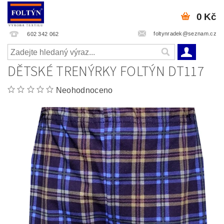
0 Kč
foltynradek@seznam.cz
602 342 062
DĚTSKÉ TRENÝRKY FOLTÝN DT117
Neohodnoceno