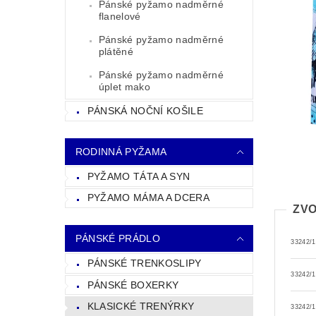
Pánské pyžamo nadměrné
flanelové
Pánské pyžamo nadměrné
plátěné
Pánské pyžamo nadměrné
úplet mako
PÁNSKÁ NOČNÍ KOŠILE
RODINNÁ PYŽAMA
PYŽAMO TÁTA A SYN
PYŽAMO MÁMA A DCERA
ZVO
PÁNSKÉ PRÁDLO
33242/
PÁNSKÉ TRENKOSLIPY
33242/
PÁNSKÉ BOXERKY
KLASICKÉ TRENÝRKY
33242/