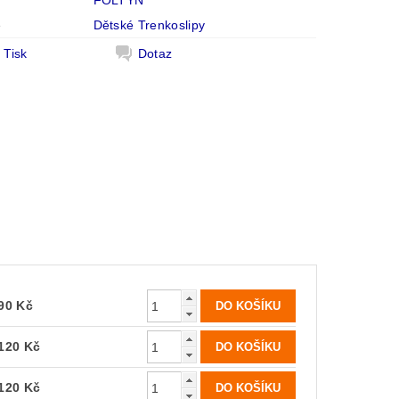
FOLTÝN
e
Dětské Trenkoslipy
Tisk
Dotaz
90 Kč
120 Kč
120 Kč