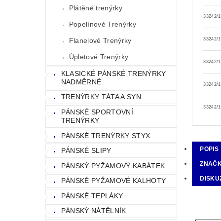
Plátěné trenýrky
33242/
Popelínové Trenýrky
Flanelové Trenýrky
33242/
Úpletové Trenýrky
33242/
KLASICKÉ PÁNSKÉ TRENÝRKY
NADMĚRNÉ
33242/
TRENÝRKY TÁTA A SYN
33242/
PÁNSKÉ SPORTOVNÍ
TRENÝRKY
PÁNSKÉ TRENÝRKY STYX
POPIS
PÁNSKÉ SLIPY
ZNAČ
PÁNSKÝ PYŽAMOVÝ KABÁTEK
DISKU
PÁNSKÉ PYŽAMOVÉ KALHOTY
PÁNSKÉ TEPLÁKY
PÁNSKÝ NÁTĚLNÍK