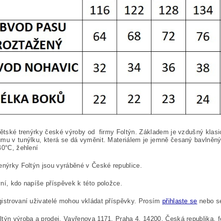
dětské trenýrky české výroby od firmy Foltýn. Základem je vzdušný klasi
mu v tunýlku, která se dá vyměnit. Materiálem je jemně česaný bavlněný
40°C, žehlení
enýrky Foltýn jsou vyráběné v České republice.
ní, kdo napíše příspěvek k této položce.
istrovaní uživatelé mohou vkládat příspěvky. Prosím
přihlaste se
nebo 
týn výroba a prodej, Vavřenova 1171, Praha 4, 14200, Česká republika,