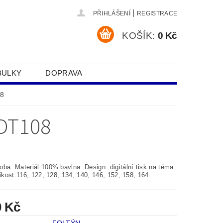
|
PŘIHLÁŠENÍ
REGISTRACE
KOŠÍK:
0 Kč
BULKY
DOPRAVA
SOBNÍCH ÚDAJŮ
08
DT108
ba. Materiál:100% bavlna. Design: digitální tisk na téma
likost:116, 122, 128, 134, 140, 146, 152, 158, 164.
0 Kč