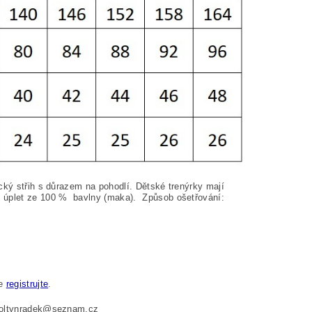
cký střih s důrazem na pohodlí. Dětské trenýrky mají
 úplet ze 100
%
bavlny (maka). Způsob ošetřování:
se
registrujte
.
 foltynradek@seznam.cz