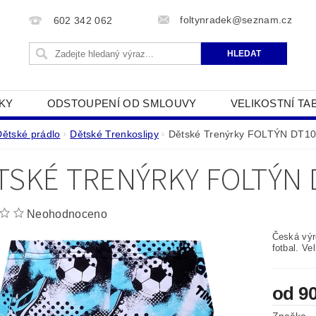
foltynradek@seznam.cz
602 342 062
KY
ODSTOUPENÍ OD SMLOUVY
VELIKOSTNÍ TA
JAK POUŽÍVÁME COOKIES
PODMÍNKY OCHRANY O
Dětské prádlo
Dětské Trenkoslipy
Dětské Trenýrky FOLTÝN DT1
TSKÉ TRENÝRKY FOLTÝN 
Neohodnoceno
Česká výro
fotbal. Ve
od 9