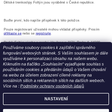
Dětské trenkoslipy Foltýn jsou vyráběné v České republice.
Buďte první, kdo napíše příspěvek k této položce.
Pouze registrovaní uživatelé mohou vkládat příspěvky. Prosím
přihlaste se
nebo se
registrujte
.
Radek Foltýn výroba a prodej, Vavřenova 1171, Praha 4, 14200,
Česká republika, foltynradek@seznam.cz
Používáme soubory cookies k zajištění správného
fungování webových stránek. S Vaším souhlasem je dále
využíváme k personalizaci obsahu na našem webu.
Kliknutím na tlačítko „Souhlasím“ vyjadřujete souhlas s
používáním cookies a předáním údajů o Vašem chování
na webu za účelem zobrazení cílené reklamy na
sociálních sítích a reklamních sítích na dalších webech.
Více na :
Podmínky ochrany osobních
údajů
Facebook
|
Heureka.cz
NASTAVENÍ
Upravit nastavení cookies
2026 ©
FoltynTextil.cz
, všechna práva vyhrazena