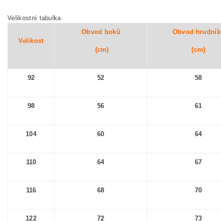
Velikostní tabulka
Obvod boků
Obvod hrudník
Velikost
(cm)
(cm)
92
52
58
98
56
61
104
60
64
110
64
67
116
68
70
122
72
73