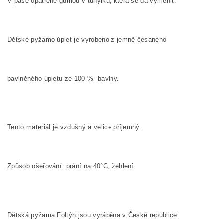
V pase opatřené gumou v tunýlku, která se dá vyměnit.
Dětské pyžamo úplet je vyrobeno z jemně česaného
bavlněného úpletu ze
100
%
bavlny.
Tento materiál je vzdušný a velice příjemný.
Způsob ošeřování: prání na
40°C, žehlení
Dětská pyžama Foltýn jsou vyráběna v České republice.