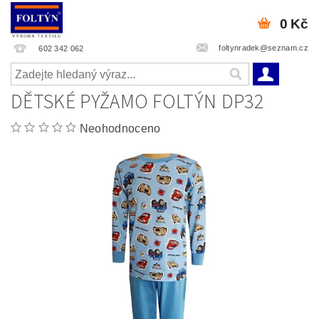
0 Kč
foltynradek@seznam.cz
602 342 062
DĚTSKÉ PYŽAMO FOLTÝN DP32
Neohodnoceno