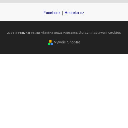
Facebook
|
Heureka.cz
Upravit nastavení cookies
2026 ©
FoltynTextil.cz
, všechna práva vyhrazena
Vytvořil Shoptet