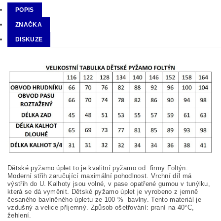
POPIS
ZNAČKA
DISKUZE
Dětské pyžamo úplet to je kvalitní pyžamo od firmy Foltýn.
Moderní střih zaručující maximální pohodlnost. Vrchní díl má
výstřih do U. Kalhoty jsou volné, v pase opatřené gumou v tunýlku,
která se dá vyměnit. Dětské pyžamo úplet je vyrobeno z jemně
česaného bavlněného úpletu ze 100
%
bavlny. Tento materiál je
vzdušný a velice příjemný. Způsob ošetřování: praní na
40°C,
žehlení.