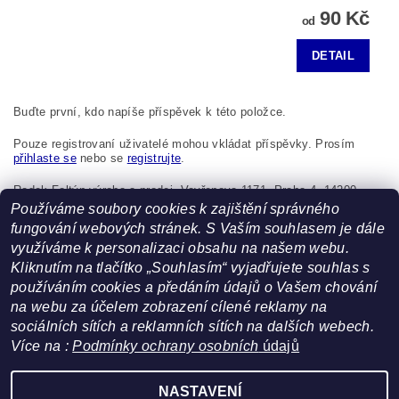
90 Kč
od
DETAIL
Buďte první, kdo napíše příspěvek k této položce.
Pouze registrovaní uživatelé mohou vkládat příspěvky. Prosím
přihlaste se
nebo se
registrujte
.
Radek Foltýn výroba a prodej, Vavřenova 1171, Praha 4, 14200,
Česká republika, foltynradek@seznam.cz
Používáme soubory cookies k zajištění správného
fungování webových stránek. S Vaším souhlasem je dále
využíváme k personalizaci obsahu na našem webu.
Kliknutím na tlačítko „Souhlasím“ vyjadřujete souhlas s
používáním cookies a předáním údajů o Vašem chování
na webu za účelem zobrazení cílené reklamy na
sociálních sítích a reklamních sítích na dalších webech.
Více na :
Podmínky ochrany osobních
údajů
Facebook
|
Heureka.cz
NASTAVENÍ