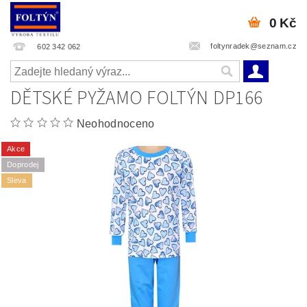
0 Kč
foltynradek@seznam.cz
602 342 062
DĚTSKÉ PYŽAMO FOLTÝN DP166
Neohodnoceno
Akce
Doprodej
Sleva