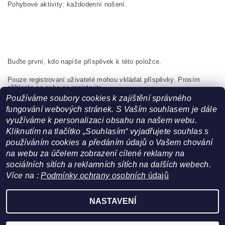
Pohybové aktivity: každodenní nošení.
Buďte první, kdo napíše příspěvek k této položce.
Pouze registrovaní uživatelé mohou vkládat příspěvky. Prosím
přihlaste se
nebo se
registrujte
.
Používáme soubory cookies k zajištění správného
Boma s.r.o., K Bytovkám 222 Kunice 251 63 Česká republika,
fungování webových stránek. S Vaším souhlasem je dále
info@boma.cz
využíváme k personalizaci obsahu na našem webu.
Kliknutím na tlačítko „Souhlasím“ vyjadřujete souhlas s
používáním cookies a předáním údajů o Vašem chování
na webu za účelem zobrazení cílené reklamy na
sociálních sítích a reklamních sítích na dalších webech.
Více na :
Podmínky ochrany osobních
údajů
Facebook
|
Heureka.cz
NASTAVENÍ
Upravit nastavení cookies
2026 ©
FoltynTextil.cz
, všechna práva vyhrazena