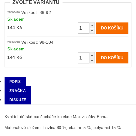
ZVOLTE VARIANTU
Velikost: 86-92
28660/86
Skladem
144 Kč
Velikost: 98-104
28660/98
Skladem
144 Kč
POPIS
ZNAČKA
DISKUZE
Kvalitní d
ětské punčocháče kolekce Max značky Boma.
Materiálové složení: bavlna 80 %, elastan 5 %, polyamid 15 %