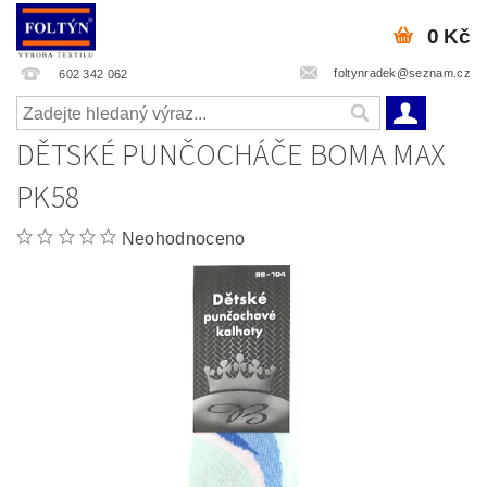
0 Kč
foltynradek@seznam.cz
602 342 062
DĚTSKÉ PUNČOCHÁČE BOMA MAX
PK58
Neohodnoceno