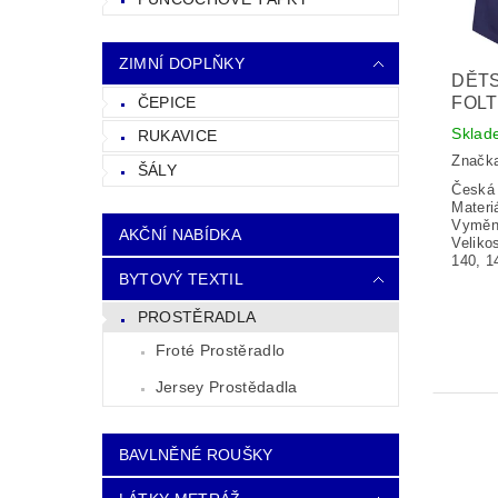
ZIMNÍ DOPLŇKY
DĚT
ČEPICE
FOLT
Sklad
RUKAVICE
Značk
ŠÁLY
Česká 
Materi
Vyměni
AKČNÍ NABÍDKA
Veliko
140, 1
BYTOVÝ TEXTIL
PROSTĚRADLA
Froté Prostěradlo
Jersey Prostědadla
BAVLNĚNÉ ROUŠKY