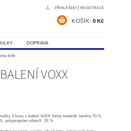
|
PŘIHLÁŠENÍ
REGISTRACE
KOŠÍK:
0 Kč
BULKY
DOPRAVA
SOBNÍCH ÚDAJŮ
tra bílé
 BALENÍ VOXX
nožky 3 kusy v balení VoXX Setra materiál: bavlna 70 %,
 %, polypropylen silproX 25 %.