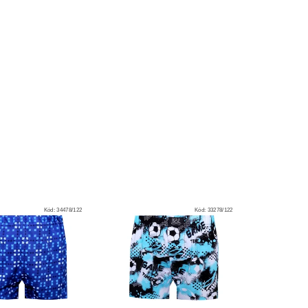
Kód:
34478/122
Kód:
33278/122