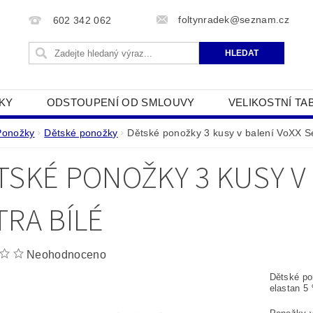
foltynradek@seznam.cz
602 342 062
KY
ODSTOUPENÍ OD SMLOUVY
VELIKOSTNÍ TA
JAK POUŽÍVÁME COOKIES
PODMÍNKY OCHRANY O
Ponožky
Dětské ponožky
Dětské ponožky 3 kusy v balení VoXX Se
TSKÉ PONOŽKY 3 KUSY V
TRA BÍLÉ
Neohodnoceno
Dětské po
elastan 5