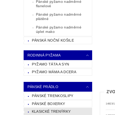
Pánské pyžamo nadměrné
flanelové
Pánské pyžamo nadměrné
plátěné
Pánské pyžamo nadměrné
úplet mako
PÁNSKÁ NOČNÍ KOŠILE
RODINNÁ PYŽAMA
PYŽAMO TÁTA A SYN
PYŽAMO MÁMA A DCERA
PÁNSKÉ PRÁDLO
ZVO
PÁNSKÉ TRENKOSLIPY
PÁNSKÉ BOXERKY
14823/1
KLASICKÉ TRENÝRKY