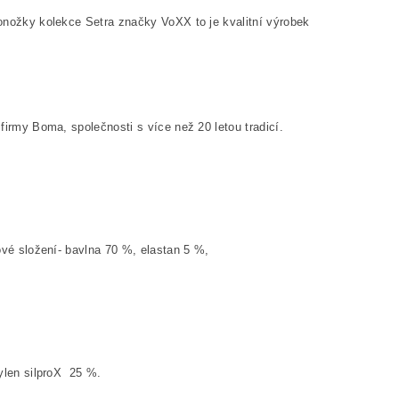
nožky kolekce Setra značky VoXX to je kvalitní výrobek
firmy Boma, společnosti s více než 20 letou tradicí.
vé složení- bavlna 70
%, elastan 5
%,
ylen silproX 25
%.