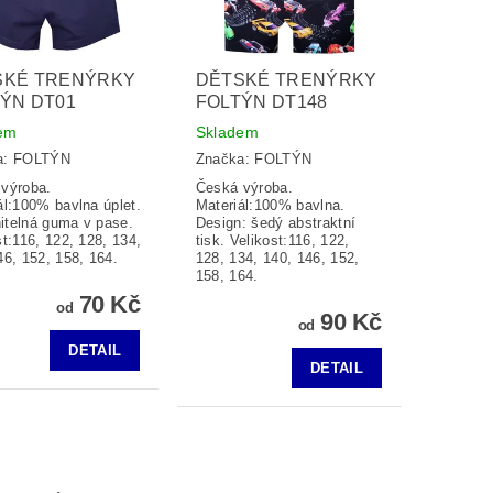
SKÉ TRENÝRKY
DĚTSKÉ TRENÝRKY
ÝN DT01
FOLTÝN DT148
em
Skladem
a:
FOLTÝN
Značka:
FOLTÝN
výroba.
Česká výroba.
ál:100% bavlna úplet.
Materiál:100% bavlna.
telná guma v pase.
Design: šedý abstraktní
st:116, 122, 128, 134,
tisk. Velikost:116, 122,
46, 152, 158, 164.
128, 134, 140, 146, 152,
158, 164.
70 Kč
od
90 Kč
od
DETAIL
DETAIL