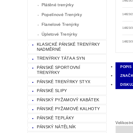
14823/2
Plátěné trenýrky
Popelínové Trenýrky
14823/2
Flanelové Trenýrky
14823/3
Úpletové Trenýrky
14823/3
KLASICKÉ PÁNSKÉ TRENÝRKY
NADMĚRNÉ
TRENÝRKY TÁTA A SYN
POPIS
PÁNSKÉ SPORTOVNÍ
TRENÝRKY
ZNAČ
PÁNSKÉ TRENÝRKY STYX
DISKU
PÁNSKÉ SLIPY
PÁNSKÝ PYŽAMOVÝ KABÁTEK
PÁNSKÉ PYŽAMOVÉ KALHOTY
PÁNSKÉ TEPLÁKY
Velikostn
PÁNSKÝ NÁTĚLNÍK