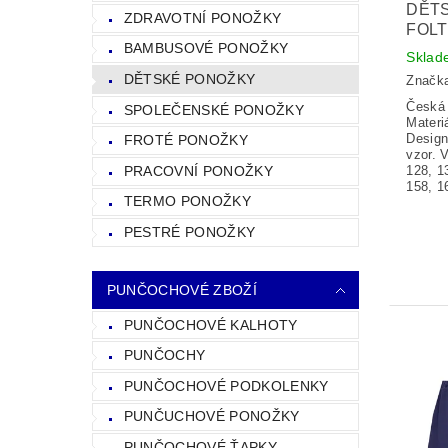
DĚT
ZDRAVOTNÍ PONOŽKY
FOLT
BAMBUSOVÉ PONOŽKY
Sklad
DĚTSKÉ PONOŽKY
Značk
Česká 
SPOLEČENSKÉ PONOŽKY
Materi
Design
FROTÉ PONOŽKY
vzor. 
PRACOVNÍ PONOŽKY
128, 1
158, 1
TERMO PONOŽKY
PESTRÉ PONOŽKY
PUNČOCHOVÉ ZBOŽÍ
PUNČOCHOVÉ KALHOTY
PUNČOCHY
PUNČOCHOVÉ PODKOLENKY
PUNČUCHOVÉ PONOŽKY
PUNČOCHOVÉ ŤAPKY