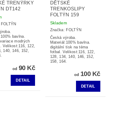
KÉ TRENÝRKY
DĚTSKÉ
N DT142
TRENKOSLIPY
FOLTÝN 159
m
Skladem
:
FOLTÝN
Značka:
FOLTÝN
ýroba.
l:100% bavlna.
Česká výroba.
 variace modrých
Materiál:100% bavlna.
. Velikost:116, 122,
digitální tisk na téma
, 140, 146, 152,
fotbal. Velikost:116, 122,
.
128, 134, 140, 146, 152,
158, 164.
90 Kč
od
100 Kč
od
DETAIL
DETAIL