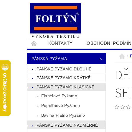
KONTAKTY
OBCHODNÍ PODMÍN
PRO OBCHODNÍKY
NAPIŠTE NÁM
PÁNSKÁ PYŽAMA
DĚ
PÁNSKÉ PYŽAMO DLOUHÉ
PÁNSKÉ PYŽAMO KRÁTKÉ
SE
PÁNSKÉ PYŽAMO KLASICKÉ
Flanelové Pyžamo
Popelínové Pyžamo
Bavlna Plátno Pyžamo
PÁNSKÉ PYŽAMO NADMĚRNÉ