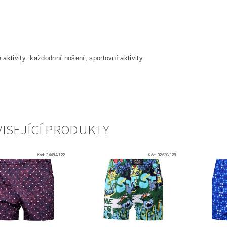
aktivity: každodnní nošení, sportovní aktivity
ISEJÍCÍ PRODUKTY
Kód:
34484/122
Kód:
32630/128