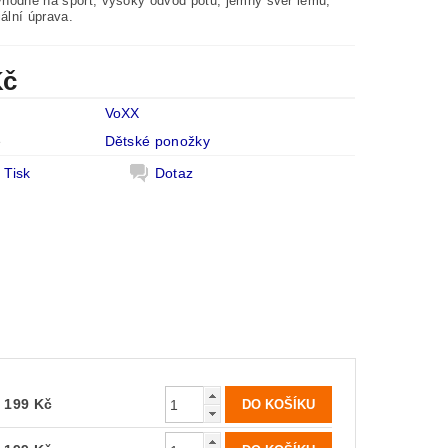
hodné na sport, vysoký odvod potu, jemný svěr lemu,
iální úprava.
Kč
VoXX
e
Dětské ponožky
Tisk
Dotaz
199 Kč