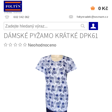
0 Kč
foltynradek@seznam.cz
602 342 062
DÁMSKÉ PYŽAMO KRÁTKÉ DPK61
Neohodnoceno