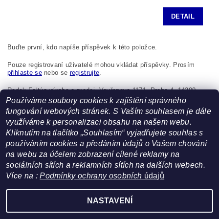
DETAIL
Buďte první, kdo napíše příspěvek k této položce.
Pouze registrovaní uživatelé mohou vkládat příspěvky. Prosím
přihlaste se
nebo se
registrujte
.
Radek Foltýn výroba a prodej, Vavřenova 1171, Praha 4, 14200,
Česká republika, foltynradek@seznam.cz
Používáme soubory cookies k zajištění správného
fungování webových stránek. S Vaším souhlasem je dále
využíváme k personalizaci obsahu na našem webu.
Kliknutím na tlačítko „Souhlasím“ vyjadřujete souhlas s
používáním cookies a předáním údajů o Vašem chování
na webu za účelem zobrazení cílené reklamy na
sociálních sítích a reklamních sítích na dalších webech.
Více na :
Podmínky ochrany osobních
údajů
Facebook
|
Heureka.cz
NASTAVENÍ
Upravit nastavení cookies
2026 ©
FoltynTextil.cz
, všechna práva vyhrazena