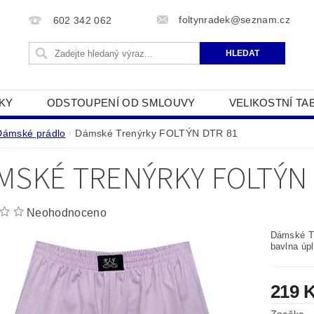
foltynradek@seznam.cz
602 342 062
KY
ODSTOUPENÍ OD SMLOUVY
VELIKOSTNÍ TA
JAK POUŽÍVÁME COOKIES
PODMÍNKY OCHRANY O
Dámské prádlo
Dámské Trenýrky FOLTÝN DTR 81
MSKÉ TRENÝRKY FOLTÝN 
Neohodnoceno
Dámské Tr
bavlna úpl
219 