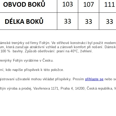
dámské trenýrky od firmy Foltýn. Ve střihové konstrukci byl použit moder
m, která zaručuje atraktivní vzhled a zároveň komfort při nošení. Dám
 100
%
bavlny. Způsob ošetřování: praní na 40°C, žehlení.
renýrky Foltýn vyrábíme v Česku.
ní, kdo napíše příspěvek k této položce.
istrovaní uživatelé mohou vkládat příspěvky. Prosím
přihlaste se
nebo 
týn výroba a prodej, Vavřenova 1171, Praha 4, 14200, Česká republika,