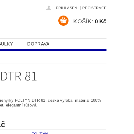
|
PŘIHLÁŠENÍ
REGISTRACE
KOŠÍK:
0 Kč
BULKY
DOPRAVA
SOBNÍCH ÚDAJŮ
DTR 81
enýrky FOLTÝN DTR 81, česká výroba, materiál 100%
et, elegantní růžová.
Kč