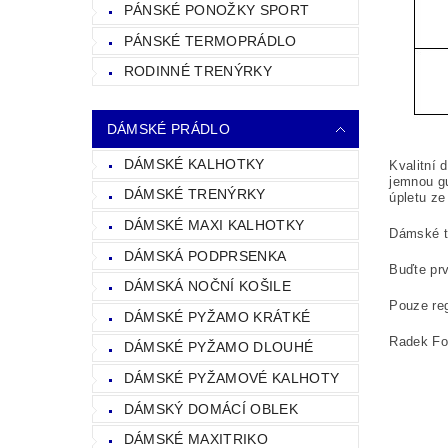
PÁNSKÉ PONOŽKY SPORT
PÁNSKÉ TERMOPRÁDLO
RODINNÉ TRENÝRKY
DÁMSKÉ PRÁDLO
DÁMSKÉ KALHOTKY
Kvalitní 
jemnou gu
DÁMSKÉ TRENÝRKY
úpletu ze
DÁMSKÉ MAXI KALHOTKY
Dámské t
DÁMSKÁ PODPRSENKA
Buďte prv
DÁMSKÁ NOČNÍ KOŠILE
Pouze reg
DÁMSKÉ PYŽAMO KRÁTKÉ
Radek Fol
DÁMSKÉ PYŽAMO DLOUHÉ
DÁMSKÉ PYŽAMOVÉ KALHOTY
DÁMSKÝ DOMÁCÍ OBLEK
DÁMSKÉ MAXITRIKO