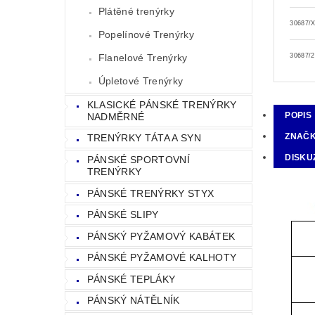
Plátěné trenýrky
30687/
Popelínové Trenýrky
Flanelové Trenýrky
30687/
Úpletové Trenýrky
KLASICKÉ PÁNSKÉ TRENÝRKY
POPIS
NADMĚRNÉ
ZNAČ
TRENÝRKY TÁTA A SYN
DISKU
PÁNSKÉ SPORTOVNÍ
TRENÝRKY
PÁNSKÉ TRENÝRKY STYX
PÁNSKÉ SLIPY
PÁNSKÝ PYŽAMOVÝ KABÁTEK
PÁNSKÉ PYŽAMOVÉ KALHOTY
PÁNSKÉ TEPLÁKY
PÁNSKÝ NÁTĚLNÍK