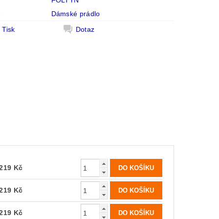
FOLTÝN
e
Dámské prádlo
Tisk
Dotaz
219 Kč
219 Kč
219 Kč