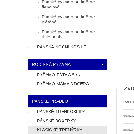
Pánské pyžamo nadměrné
flanelové
Pánské pyžamo nadměrné
plátěné
Pánské pyžamo nadměrné
úplet mako
PÁNSKÁ NOČNÍ KOŠILE
RODINNÁ PYŽAMA
PYŽAMO TÁTA A SYN
PYŽAMO MÁMA A DCERA
ZVO
PÁNSKÉ PRÁDLO
30687/
PÁNSKÉ TRENKOSLIPY
30687/
PÁNSKÉ BOXERKY
KLASICKÉ TRENÝRKY
30687/L