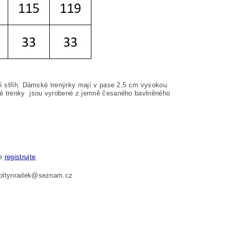
ní střih. Dámské trenýrky mají v pase 2,5 cm vysokou
ské trenky jsou vyrobené z jemně česaného bavlněného
se
registrujte
.
 foltynradek@seznam.cz