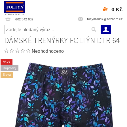
0 Kč
foltynradek@seznam.cz
602 342 062
DÁMSKÉ TRENÝRKY FOLTÝN DTR 64
Neohodnoceno
Akce
Doprodej
Sleva