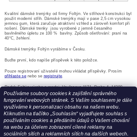
Kvalitní dámské trenýrky od firmy Foltýn. Ve střihové konstrukci byl
použit moderní střih. Dámské trenýrky mají v pase 2,5 cm vysokou
jemnou gum, která zaručuje atraktivní vzhled a zároveň komfort při
nošení. Dámské trenky jsou vyrobené z jemně česaného
bavlněného úpletu ze 100
%
bavlny. Způsob ošetřování: praní na
40°C, žehlení.
Dámské trenýrky Foltýn vyrábíme v Česku.
Buďte první, kdo napíše příspěvek k této položce.
Pouze registrovaní uživatelé mohou vkládat příspěvky. Prosím
přihlaste se
nebo se
registrujte
.
Radek Foltýn výroba a prodej, Vavřenova 1171, Praha 4, 14200,
Česká republika, foltynradek@seznam.cz
Používáme soubory cookies k zajištění správného
fungování webových stránek. S Vaším souhlasem je dále
využíváme k personalizaci obsahu na našem webu.
Kliknutím na tlačítko „Souhlasím“ vyjadřujete souhlas s
používáním cookies a předáním údajů o Vašem chování
na webu za účelem zobrazení cílené reklamy na
sociálních sítích a reklamních sítích na dalších webech.