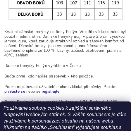
Kvalitní dámské trenýrky od firmy Foltýn. Ve střihové konstrukci byl
použit moderní střih. Dámské trenýrky mají v pase 2,5 cm vysokou
jemnou gum, která zaručuje atraktivní vzhled a zároveň komfort při
nošení. Dámské trenky jsou vyrobené z jemně česaného
bavlněného úpletu ze 100
%
bavlny. Způsob ošetřování: praní na
40°C, žehlení.
Dámské trenýrky Foltýn vyrábíme v Česku.
Buďte první, kdo napíše příspěvek k této položce.
Pouze registrovaní uživatelé mohou vkládat příspěvky. Prosím
přihlaste se
nebo se
registrujte
.
Radek Foltýn výroba a prodej, Vavřenova 1171, Praha 4, 14200,
Česká republika, foltynradek@seznam.cz
Používáme soubory cookies k zajištění správného
fungování webových stránek. S Vaším souhlasem je dále
využíváme k personalizaci obsahu na našem webu.
Kliknutím na tlačítko „Souhlasím“ vyjadřujete souhlas s