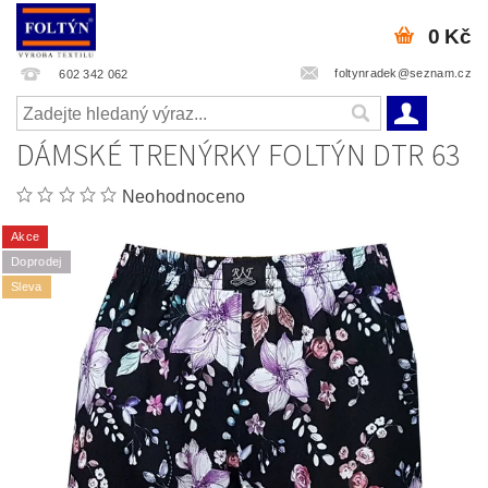
0 Kč
foltynradek@seznam.cz
602 342 062
DÁMSKÉ TRENÝRKY FOLTÝN DTR 63
Neohodnoceno
Akce
Doprodej
Sleva