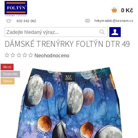
0 Kč
foltynradek@seznam.cz
602 342 062
DÁMSKÉ TRENÝRKY FOLTÝN DTR 49
Neohodnoceno
Akce
Doprodej
Sleva