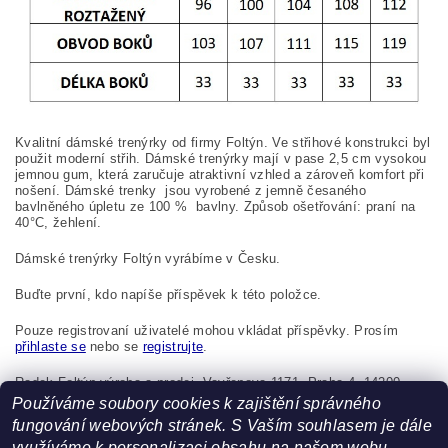
Kvalitní dámské trenýrky od firmy Foltýn. Ve střihové konstrukci byl
použit moderní střih. Dámské trenýrky mají v pase 2,5 cm vysokou
jemnou gum, která zaručuje atraktivní vzhled a zároveň komfort při
nošení. Dámské trenky jsou vyrobené z jemně česaného
bavlněného úpletu ze 100
%
bavlny. Způsob ošetřování: praní na
40°C, žehlení.
Dámské trenýrky Foltýn vyrábíme v Česku.
Buďte první, kdo napíše příspěvek k této položce.
Pouze registrovaní uživatelé mohou vkládat příspěvky. Prosím
přihlaste se
nebo se
registrujte
.
Radek Foltýn výroba a prodej, Vavřenova 1171, Praha 4, 14200,
Česká republika, foltynradek@seznam.cz
Používáme soubory cookies k zajištění správného
fungování webových stránek. S Vaším souhlasem je dále
využíváme k personalizaci obsahu na našem webu.