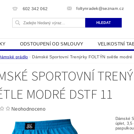
foltynradek@seznam.cz
602 342 062
KY
ODSTOUPENÍ OD SMLOUVY
VELIKOSTNÍ TA
JAK POUŽÍVÁME COOKIES
PODMÍNKY OCHRANY O
Dámské prádlo
Dámské Sportovní Trenýrky FOLTÝN světle modré
MSKÉ SPORTOVNÍ TRENÝ
ĚTLE MODRÉ DSTF 11
Neohodnoceno
Dámské Sp
úplet, 3,
paspulkou