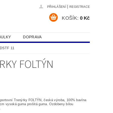
|
PŘIHLÁŠENÍ
REGISTRACE
KOŠÍK:
0 Kč
BULKY
DOPRAVA
SOBNÍCH ÚDAJŮ
 DSTF 11
RKY FOLTÝN
ortovní Trenýrky FOLTÝN, česká výroba, 100% bavlna
5 cm vysoká guma prošitá guma. Ozdobeny bílou
.