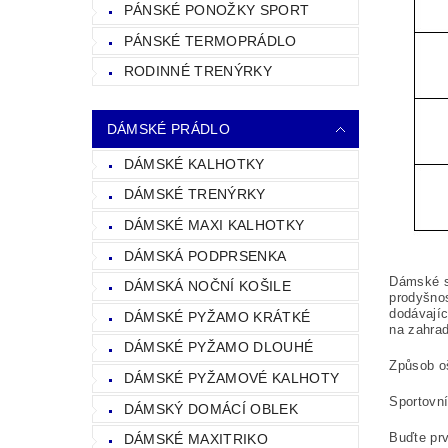
PÁNSKÉ PONOŽKY SPORT
PÁNSKÉ TERMOPRÁDLO
RODINNÉ TRENÝRKY
DÁMSKÉ PRÁDLO
DÁMSKÉ KALHOTKY
DÁMSKÉ TRENÝRKY
DÁMSKÉ MAXI KALHOTKY
DÁMSKÁ PODPRSENKA
Dámské sp
DÁMSKÁ NOČNÍ KOŠILE
prodyšnos
dodávajíc
DÁMSKÉ PYŽAMO KRÁTKÉ
na zahrad
DÁMSKÉ PYŽAMO DLOUHÉ
Způsob oš
DÁMSKÉ PYŽAMOVÉ KALHOTY
Sportovní
DÁMSKÝ DOMÁCÍ OBLEK
Buďte prv
DÁMSKÉ MAXITRIKO