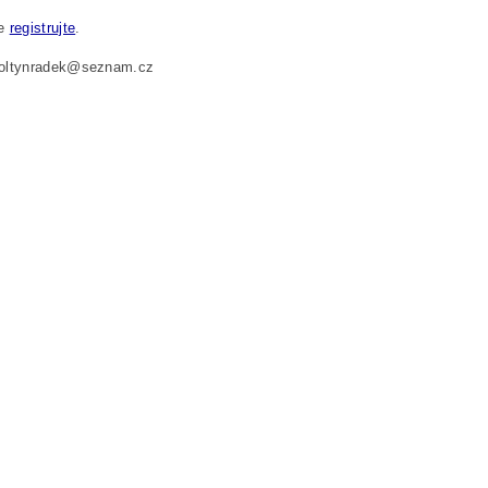
se
registrujte
.
 foltynradek@seznam.cz