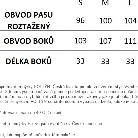
ortovní trenýrky FOLTÝN: Česká kvalita pro aktivní životní styl. Vyrob
t. 3,5 cm vysoká prošívaná gumou poskytuje stabilní a pohodlné nošení.
í jim šmrnc a styl. Ideální volba pro sportovní aktivity jako je atletika, 
ě. S trenýrkami FOLTÝN se cítíte dobře a vypadáte skvěle, kdekoliv se 
etřování: praní na 40°C, žehlení.
 retro trenýrky Foltýn jsou vyráběné v České republice.
ní, kdo napíše příspěvek k této položce.