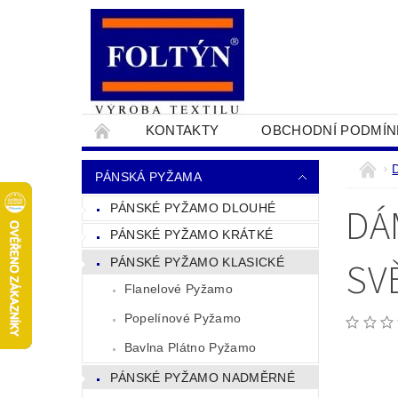
KONTAKTY
OBCHODNÍ PODMÍN
PRO OBCHODNÍKY
NAPIŠTE NÁM
PÁNSKÁ PYŽAMA
DÁ
PÁNSKÉ PYŽAMO DLOUHÉ
PÁNSKÉ PYŽAMO KRÁTKÉ
SV
PÁNSKÉ PYŽAMO KLASICKÉ
Flanelové Pyžamo
Popelínové Pyžamo
Bavlna Plátno Pyžamo
PÁNSKÉ PYŽAMO NADMĚRNÉ