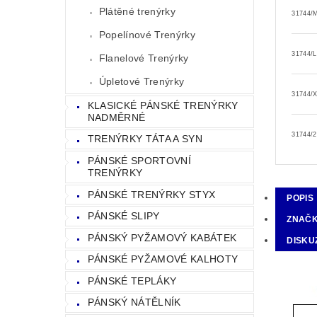
Plátěné trenýrky
31744/
Popelínové Trenýrky
31744/
Flanelové Trenýrky
Úpletové Trenýrky
31744/
KLASICKÉ PÁNSKÉ TRENÝRKY
NADMĚRNÉ
31744/
TRENÝRKY TÁTA A SYN
PÁNSKÉ SPORTOVNÍ
TRENÝRKY
PÁNSKÉ TRENÝRKY STYX
POPIS
PÁNSKÉ SLIPY
ZNAČ
PÁNSKÝ PYŽAMOVÝ KABÁTEK
DISKU
PÁNSKÉ PYŽAMOVÉ KALHOTY
PÁNSKÉ TEPLÁKY
PÁNSKÝ NÁTĚLNÍK