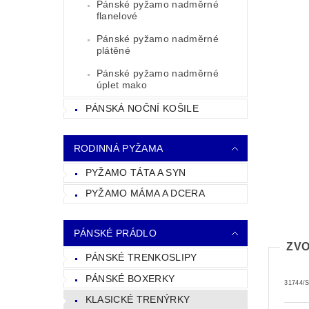
Pánské pyžamo nadměrné
flanelové
Pánské pyžamo nadměrné
plátěné
Pánské pyžamo nadměrné
úplet mako
PÁNSKÁ NOČNÍ KOŠILE
RODINNÁ PYŽAMA
PYŽAMO TÁTA A SYN
PYŽAMO MÁMA A DCERA
PÁNSKÉ PRÁDLO
ZVO
PÁNSKÉ TRENKOSLIPY
PÁNSKÉ BOXERKY
31744/
KLASICKÉ TRENÝRKY