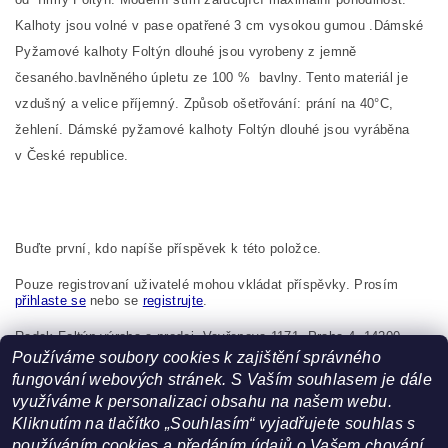
Kalhoty jsou volné v pase opatřené 3 cm vysokou gumou .
Dámské
Pyžamové kalhoty Foltýn dlouhé jsou vyrobeny z jemně
česaného.bavlněného úpletu ze
100
%
bavlny.
Tento materiál je
vzdušný a velice příjemný.
Způsob ošetřování: prání na 40°C,
žehlení. Dámské pyžamové kalhoty Foltýn dlouhé jsou vyráběna
v České republice.
Buďte první, kdo napíše příspěvek k této položce.
Pouze registrovaní uživatelé mohou vkládat příspěvky. Prosím
přihlaste se
nebo se
registrujte
.
Radek Foltýn výroba a prodej, Vavřenova 1171, Praha 4, 14200,
Česká republika, foltynradek@seznam.cz
Používáme soubory cookies k zajištění správného
fungování webových stránek. S Vaším souhlasem je dále
využíváme k personalizaci obsahu na našem webu.
Kliknutím na tlačítko „Souhlasím“ vyjadřujete souhlas s
používáním cookies a předáním údajů o Vašem chování