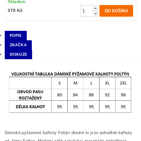
Skladem
379 Kč
POPIS
ZNAČKA
DISKUZE
Dámské pyžamové kalhoty Foltýn dlouhé to jsou pohodlné kalhoty
od firmy Foltýn. Moderní střih zaručující maximální pohodlnost.