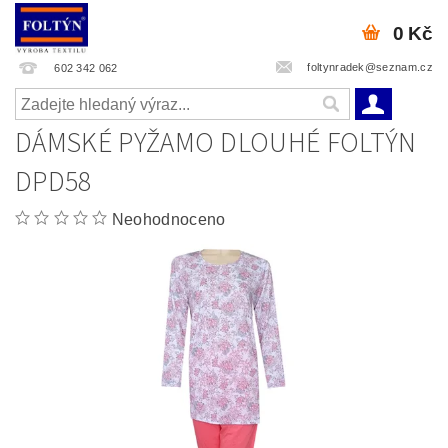
0 Kč
foltynradek@seznam.cz
602 342 062
DÁMSKÉ PYŽAMO DLOUHÉ FOLTÝN
DPD58
Neohodnoceno