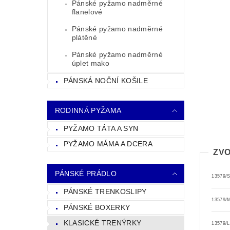
Pánské pyžamo nadměrné
flanelové
Pánské pyžamo nadměrné
plátěné
Pánské pyžamo nadměrné
úplet mako
PÁNSKÁ NOČNÍ KOŠILE
RODINNÁ PYŽAMA
PYŽAMO TÁTA A SYN
PYŽAMO MÁMA A DCERA
ZVO
PÁNSKÉ PRÁDLO
13579/
PÁNSKÉ TRENKOSLIPY
13579/
PÁNSKÉ BOXERKY
KLASICKÉ TRENÝRKY
13579/L