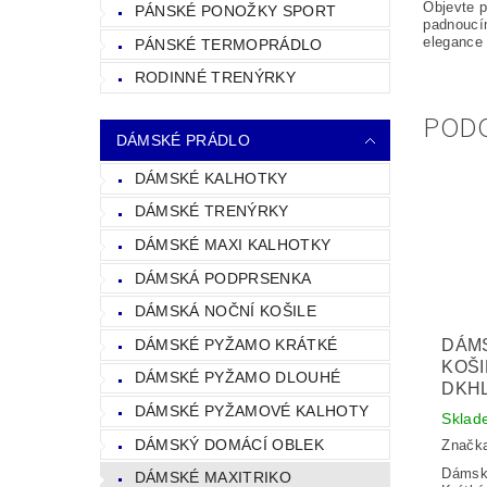
Objevte p
PÁNSKÉ PONOŽKY SPORT
padnoucím
elegance 
PÁNSKÉ TERMOPRÁDLO
RODINNÉ TRENÝRKY
POD
DÁMSKÉ PRÁDLO
DÁMSKÉ KALHOTKY
DÁMSKÉ TRENÝRKY
DÁMSKÉ MAXI KALHOTKY
DÁMSKÁ PODPRSENKA
DÁMSKÁ NOČNÍ KOŠILE
DÁMSKÉ PYŽAMO KRÁTKÉ
DÁM
KOŠI
DÁMSKÉ PYŽAMO DLOUHÉ
DKHL
DÁMSKÉ PYŽAMOVÉ KALHOTY
Sklad
DÁMSKÝ DOMÁCÍ OBLEK
Značk
Dámsk
DÁMSKÉ MAXITRIKO