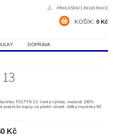
|
PŘIHLÁŠENÍ
REGISTRACE
KOŠÍK:
0 Kč
BULKY
DOPRAVA
SOBNÍCH ÚDAJŮ
 13
xitriko FOLTÝN 13, česká výroba, materiál 100%
ě praktické kapsy na přední straně, délka maxitrika 80
40 Kč