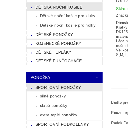
DK12
DĚTSKÁ NOČNÍ KOŠILE
Sklad
Značk
Dětské noční košile pro kluky
Dámsk
Dětské noční košile pro holky
Krátk
DK125,
DĚTSKÉ PONOŽKY
materi
Léga n
KOJENECKÉ PONOŽKY
noční 
Veliko
DĚTSKÉ TEPLÁKY
S,M,L
DĚTSKÉ PUNČOCHÁČE
PONOŽKY
SPORTOVNÍ PONOŽKY
silné ponožky
Buďte prv
slabé ponožky
Pouze reg
extra teplé ponožky
Radek Fol
SPORTOVNÍ PODKOLENKY