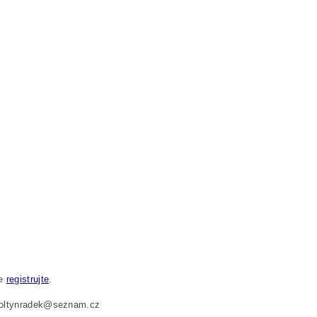
se
registrujte
.
 foltynradek@seznam.cz