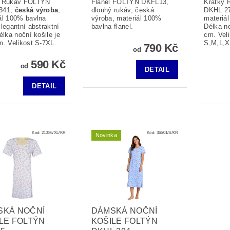
ý Rukáv FOLTÝN
Flanel FOLTÝN DKFL13,
Krátký
341,
česká výroba
,
dlouhý rukáv, česká
DKHL 27
ál 100% bavlna
výroba, materiál 100%
materiál
Elegantní abstraktní
bavlna flanel.
Délka no
élka noční košile je
cm. Veli
. Velikost S-7XL.
S,M,L,X
790 Kč
od
590 Kč
od
DETAIL
DETAIL
Kód:
21086/XL/KR
Kód:
36501/S/KR
Novinka
SKÁ NOČNÍ
DÁMSKÁ NOČNÍ
LE FOLTÝN
KOŠILE FOLTÝN