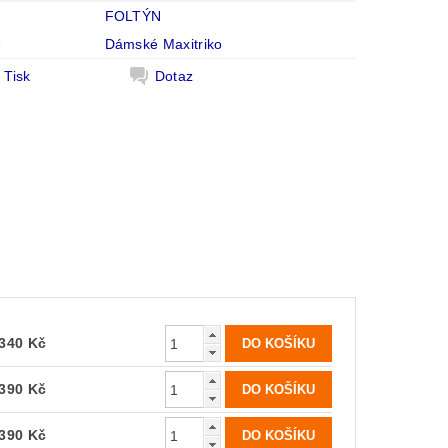
FOLTÝN
e
Dámské Maxitriko
Tisk
Dotaz
340 Kč
390 Kč
390 Kč