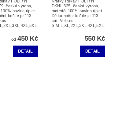
 Rukáv FOLTÝN
Krátký Rukáv FOLTÝN
9, česká výroba,
DKHL 325, česká výroba,
 100% bavlna úplet.
materiál 100% bavlna úplet.
ční košile je 113
Délka noční košile je 113
kost
cm. Velikost
L,2XL,3XL,4XL,5XL.
S,M,L,XL,2XL,3XL,4XL,5XL.
450 Kč
550 Kč
od
DETAIL
DETAIL