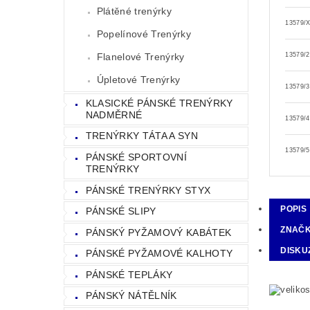
Plátěné trenýrky
13579/
Popelínové Trenýrky
Flanelové Trenýrky
13579/
Úpletové Trenýrky
13579/
KLASICKÉ PÁNSKÉ TRENÝRKY
NADMĚRNÉ
13579/
TRENÝRKY TÁTA A SYN
13579/
PÁNSKÉ SPORTOVNÍ
TRENÝRKY
PÁNSKÉ TRENÝRKY STYX
POPIS
PÁNSKÉ SLIPY
ZNAČ
PÁNSKÝ PYŽAMOVÝ KABÁTEK
DISKU
PÁNSKÉ PYŽAMOVÉ KALHOTY
PÁNSKÉ TEPLÁKY
PÁNSKÝ NÁTĚLNÍK