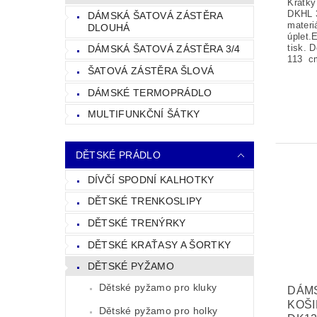
Krátk
DKHL 
DÁMSKÁ ŠATOVÁ ZÁSTĚRA
materi
DLOUHÁ
úplet.
tisk. D
DÁMSKÁ ŠATOVÁ ZÁSTĚRA 3/4
113 cm
ŠATOVÁ ZÁSTĚRA ŠLOVÁ
DÁMSKÉ TERMOPRÁDLO
MULTIFUNKČNÍ ŠÁTKY
DĚTSKÉ PRÁDLO
DÍVČÍ SPODNÍ KALHOTKY
DĚTSKÉ TRENKOSLIPY
DĚTSKÉ TRENÝRKY
DĚTSKÉ KRAŤASY A ŠORTKY
DĚTSKÉ PYŽAMO
Dětské pyžamo pro kluky
DÁM
KOŠI
Dětské pyžamo pro holky