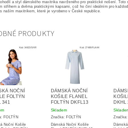
ohodlí a styl dámského maxitrika navrženého pro praktické nošení. Toto
 střihem a dvěma praktickými kapsami, což ho činí ideálním pro každode
s naším maxitrikem, které je vyrobeno v České republice.
OBNÉ PRODUKTY
Kód:
34823/S/KR
Kód:
27489/FLA/44
SKÁ NOČNÍ
DÁMSKÁ NOČNÍ
DÁMS
LE FOLTÝN
KOŠILE FLANEL
KOŠIL
 341
FOLTÝN DKFL13
DKHL 
em
Skladem
Sklade
a:
FOLTÝN
Značka:
FOLTÝN
Značka
á Noční Košile
Dámská Noční Košile
Dámská 