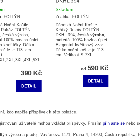
5
DKHL 394
em
Skladem
a:
FOLTÝN
Značka:
FOLTÝN
á Noční Košile
Dámská Noční Košile
ý Rukáv FOLTÝN
Krátký Rukáv FOLTÝN
 česká výroba,
DKHL 394,
česká výroba
,
ál 100% bavlna úplet.
materiál 100% bavlna úplet.
a knoflíčky. Délka
Elegantní květinový vzor.
košile je 113 cm.
Délka noční košile je 113
st
cm. Velikost S-7XL.
,XL,2XL,3XL,4XL,5XL.
590 Kč
od
390 Kč
DETAIL
DETAIL
ní, kdo napíše příspěvek k této položce.
istrovaní uživatelé mohou vkládat příspěvky. Prosím
přihlaste se
nebo 
týn výroba a prodej, Vavřenova 1171, Praha 4, 14200, Česká republika,