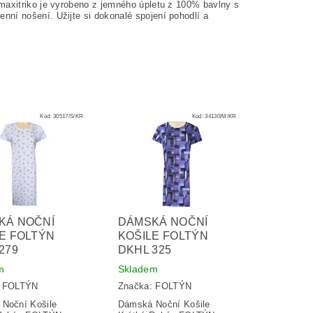
 maxitriko je vyrobeno z jemného úpletu z 100% bavlny s
nní nošení. Užijte si dokonalé spojení pohodlí a
Kód:
30517/S/KR
Kód:
34130/M/KR
KÁ NOČNÍ
DÁMSKÁ NOČNÍ
E FOLTÝN
KOŠILE FOLTÝN
279
DKHL 325
m
Skladem
:
FOLTÝN
Značka:
FOLTÝN
Noční Košile
Dámská Noční Košile