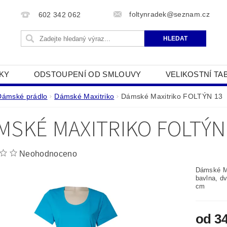
foltynradek@seznam.cz
602 342 062
KY
ODSTOUPENÍ OD SMLOUVY
VELIKOSTNÍ TA
JAK POUŽÍVÁME COOKIES
PODMÍNKY OCHRANY O
Dámské prádlo
Dámské Maxitriko
Dámské Maxitriko FOLTÝN 13
MSKÉ MAXITRIKO FOLTÝN
Neohodnoceno
Dámské Ma
bavlna, dv
cm
od 3