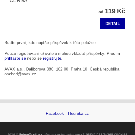
ČERNÁ
119 Kč
od
DETAIL
Buďte první, kdo napíše příspěvek k této položce.
Pouze registrovaní uživatelé mohou vkládat příspěvky. Prosím
přihlaste se
nebo se
registrujte
.
AVAX a.s., Daliborova 380, 102 00, Praha 10, Česká republika,
obchod@avax.cz
Facebook
|
Heureka.cz
Upravit nastavení cookies
2026 ©
FoltynTextil.cz
, všechna práva vyhrazena