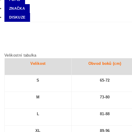
ZNAČKA
DISKUZE
Velikostní tabulka
Velikost
Obvod boků (cm)
S
65-72
M
73-80
L
81-88
XL
89-96