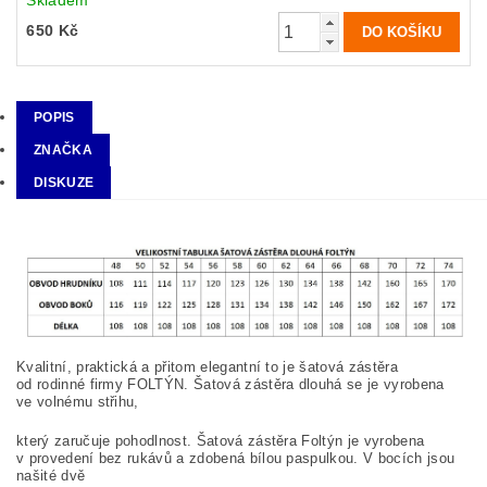
Skladem
650 Kč
POPIS
ZNAČKA
DISKUZE
Kvalitní, praktická a přitom elegantní to je šatová zástěra
od
rodinné firmy FOLTÝN.
Šatová zástěra dlouhá se je vyrobena
ve volnému střihu,
který zaručuje pohodlnost.
Šatová zástěra Foltýn je vyrobena
v provedení bez rukávů a zdobená
bílou paspulkou.
V bocích jsou
našité dvě