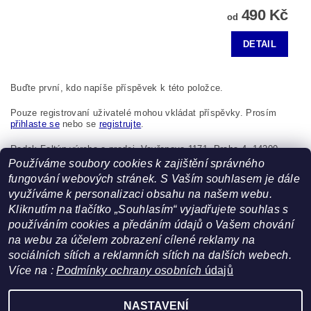
490 Kč
od
DETAIL
Buďte první, kdo napíše příspěvek k této položce.
Pouze registrovaní uživatelé mohou vkládat příspěvky. Prosím
přihlaste se
nebo se
registrujte
.
Radek Foltýn výroba a prodej, Vavřenova 1171, Praha 4, 14200,
Česká republika, foltynradek@seznam.cz
Používáme soubory cookies k zajištění správného
fungování webových stránek. S Vaším souhlasem je dále
využíváme k personalizaci obsahu na našem webu.
Kliknutím na tlačítko „Souhlasím“ vyjadřujete souhlas s
používáním cookies a předáním údajů o Vašem chování
na webu za účelem zobrazení cílené reklamy na
sociálních sítích a reklamních sítích na dalších webech.
Více na :
Podmínky ochrany osobních
údajů
Facebook
|
Heureka.cz
NASTAVENÍ