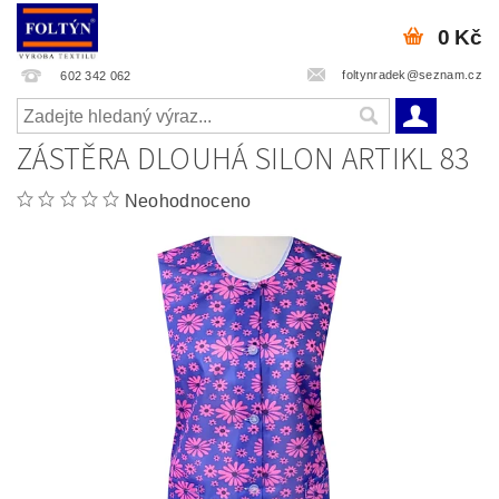
0 Kč
foltynradek@seznam.cz
602 342 062
ZÁSTĚRA DLOUHÁ SILON ARTIKL 83
Neohodnoceno