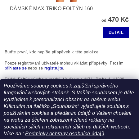
DÁMSKÉ MAXITRIKO FOLTÝN 160
470 Kč
od
DETAIL
Buďte první, kdo napíše příspěvek k této položce.
Pouze registrovaní uživatelé mohou vkládat příspěvky. Prosím
přihlaste se
nebo se
registrujte
.
Radek Foltýn výroba a prodej, Vavřenova 1171, Praha 4, 14200,
Česká republika, foltynradek@seznam.cz
Používáme soubory cookies k zajištění správného
fungování webových stránek. S Vaším souhlasem je dále
využíváme k personalizaci obsahu na našem webu.
Kliknutím na tlačítko „Souhlasím“ vyjadřujete souhlas s
používáním cookies a předáním údajů o Vašem chování
na webu za účelem zobrazení cílené reklamy na
sociálních sítích a reklamních sítích na dalších webech.
Více na :
Podmínky ochrany osobních
údajů
Facebook
|
Heureka.cz