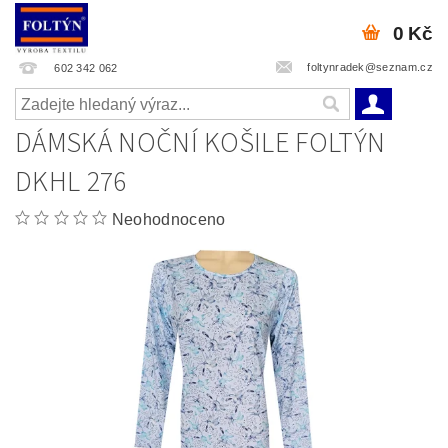
0 Kč
foltynradek@seznam.cz
602 342 062
DÁMSKÁ NOČNÍ KOŠILE FOLTÝN
DKHL 276
Neohodnoceno