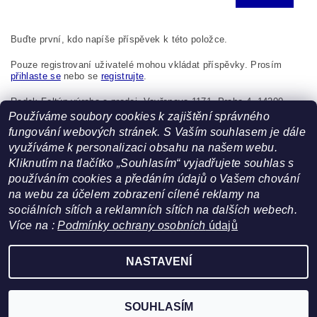
Buďte první, kdo napíše příspěvek k této položce.
Pouze registrovaní uživatelé mohou vkládat příspěvky. Prosím
přihlaste se
nebo se
registrujte
.
Radek Foltýn výroba a prodej, Vavřenova 1171, Praha 4, 14200,
Česká republika, foltynradek@seznam.cz
Používáme soubory cookies k zajištění správného
fungování webových stránek. S Vaším souhlasem je dále
využíváme k personalizaci obsahu na našem webu.
Kliknutím na tlačítko „Souhlasím“ vyjadřujete souhlas s
používáním cookies a předáním údajů o Vašem chování
na webu za účelem zobrazení cílené reklamy na
sociálních sítích a reklamních sítích na dalších webech.
Více na :
Podmínky ochrany osobních
údajů
Facebook
|
Heureka.cz
NASTAVENÍ
Upravit nastavení cookies
2026 ©
FoltynTextil.cz
, všechna práva vyhrazena
Vytvořil Shoptet
SOUHLASÍM