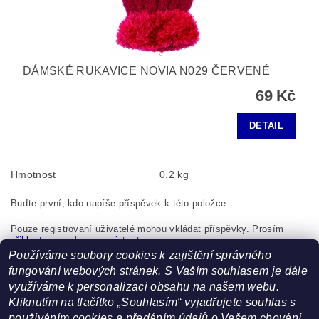
DÁMSKÉ RUKAVICE NOVIA N029 ČERVENÉ
69 Kč
DETAIL
Hmotnost
0.2 kg
Buďte první, kdo napíše příspěvek k této položce.
Pouze registrovaní uživatelé mohou vkládat příspěvky. Prosím
přihlaste se
nebo se
registrujte
.
Používáme soubory cookies k zajištění správného
Boma s.r.o., K Bytovkám 222 Kunice 251 63 Česká republika,
fungování webových stránek. S Vaším souhlasem je dále
info@boma.cz
využíváme k personalizaci obsahu na našem webu.
Kliknutím na tlačítko „Souhlasím“ vyjadřujete souhlas s
používáním cookies a předáním údajů o Vašem chování