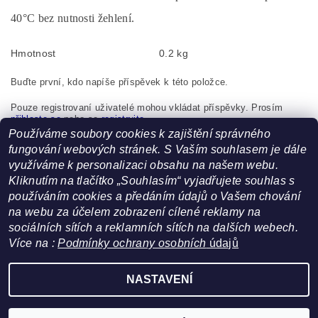
40°C bez nutnosti žehlení.
Hmotnost
0.2 kg
Buďte první, kdo napíše příspěvek k této položce.
Pouze registrovaní uživatelé mohou vkládat příspěvky. Prosím
přihlaste se
nebo se
registrujte
.
Používáme soubory cookies k zajištění správného
Tapo Kyšice, s.r.o., Nová 109, Kyšice, 273 51, Česká
fungování webových stránek. S Vaším souhlasem je dále
republika, info@novia.cz
využíváme k personalizaci obsahu na našem webu.
Kliknutím na tlačítko „Souhlasím“ vyjadřujete souhlas s
používáním cookies a předáním údajů o Vašem chování
na webu za účelem zobrazení cílené reklamy na
sociálních sítích a reklamních sítích na dalších webech.
Více na :
Podmínky ochrany osobních
údajů
Facebook
|
Heureka.cz
NASTAVENÍ
Upravit nastavení cookies
2026 ©
FoltynTextil.cz
, všechna práva vyhrazena