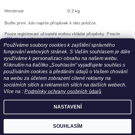
Hmotnost
0.2 kg
Buďte první, kdo napíše příspěvek k této položce.
Pouze registrovaní uživatelé mohou vkládat příspěvky. Prosím
přihlaste se
nebo se
registrujte
.
Používáme soubory cookies k zajištění správného
Tapo Kyšice, s.r.o., Nová 109, Kyšice, 273 51, Česká
fungování webových stránek. S Vaším souhlasem je dále
republika, info@novia.cz
využíváme k personalizaci obsahu na našem webu.
Kliknutím na tlačítko „Souhlasím“ vyjadřujete souhlas s
používáním cookies a předáním údajů o Vašem chování
na webu za účelem zobrazení cílené reklamy na
sociálních sítích a reklamních sítích na dalších webech.
Více na :
Podmínky ochrany osobních
údajů
Facebook
|
Heureka.cz
NASTAVENÍ
Upravit nastavení cookies
2026 ©
FoltynTextil.cz
, všechna práva vyhrazena
Vytvořil Shoptet
SOUHLASÍM