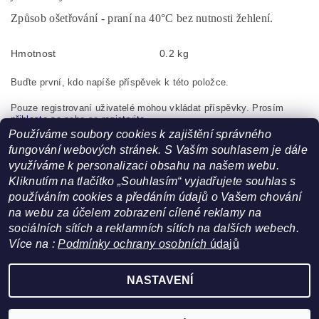
Způsob ošetřování - praní na
40°C bez nutnosti žehlení.
Hmotnost
0.2 kg
Buďte první, kdo napíše příspěvek k této položce.
Pouze registrovaní uživatelé mohou vkládat příspěvky. Prosím
přihlaste se
nebo se
registrujte
.
Používáme soubory cookies k zajištění správného
Tapo Kyšice, s.r.o., Nová 109, Kyšice, 273 51, Česká
fungování webových stránek. S Vaším souhlasem je dále
republika, info@novia.cz
využíváme k personalizaci obsahu na našem webu.
Kliknutím na tlačítko „Souhlasím“ vyjadřujete souhlas s
používáním cookies a předáním údajů o Vašem chování
na webu za účelem zobrazení cílené reklamy na
sociálních sítích a reklamních sítích na dalších webech.
Více na :
Podmínky ochrany osobních
údajů
Facebook
|
Heureka.cz
NASTAVENÍ
Upravit nastavení cookies
2026 ©
FoltynTextil.cz
, všechna práva vyhrazena