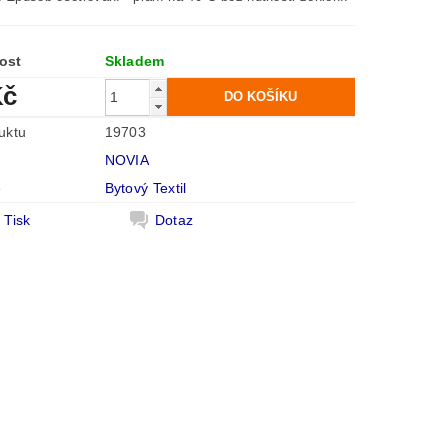
ost
Skladem
Kč
uktu
19703
NOVIA
e
Bytový Textil
Tisk
Dotaz