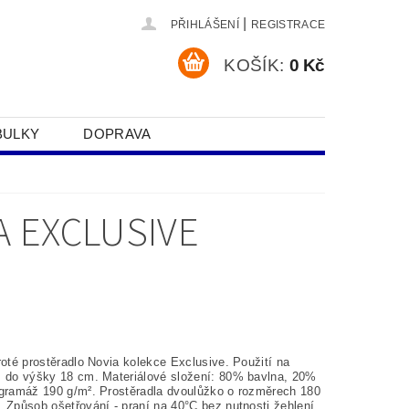
|
PŘIHLÁŠENÍ
REGISTRACE
KOŠÍK:
0 Kč
BULKY
DOPRAVA
SOBNÍCH ÚDAJŮ
 EXCLUSIVE
roté prostěradlo Novia kolekce Exclusive.
Použití na
ž do výšky 18 cm. Materiálové složení: 80% bavlna, 20%
 gramáž 190 g/m². Prostěradla dvoulůžko o rozměrech 180
. Způsob ošetřování - praní na
40°C bez nutnosti žehlení.