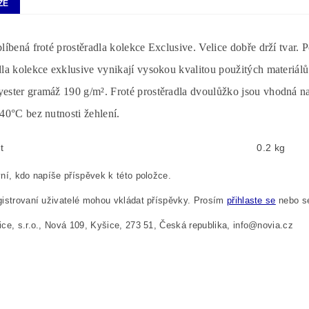
ZE
blíbená froté prostěradla kolekce Exclusive. Velice dobře drží tvar. 
dla kolekce exklusive vynikají vysokou kvalitou použitých materiál
ester gramáž 190 g/m². Froté prostěradla dvoulůžko jsou vhodná n
40°C bez nutnosti žehlení.
t
0.2 kg
ní, kdo napíše příspěvek k této položce.
istrovaní uživatelé mohou vkládat příspěvky. Prosím
přihlaste se
nebo 
ce, s.r.o., Nová 109, Kyšice, 273 51, Česká republika, info@novia.cz