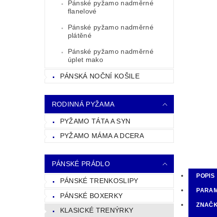
Pánské pyžamo nadměrné
flanelové
Pánské pyžamo nadměrné
plátěné
Pánské pyžamo nadměrné
úplet mako
PÁNSKÁ NOČNÍ KOŠILE
RODINNÁ PYŽAMA
PYŽAMO TÁTA A SYN
PYŽAMO MÁMA A DCERA
PÁNSKÉ PRÁDLO
POPIS
PÁNSKÉ TRENKOSLIPY
PARA
PÁNSKÉ BOXERKY
ZNAČ
KLASICKÉ TRENÝRKY