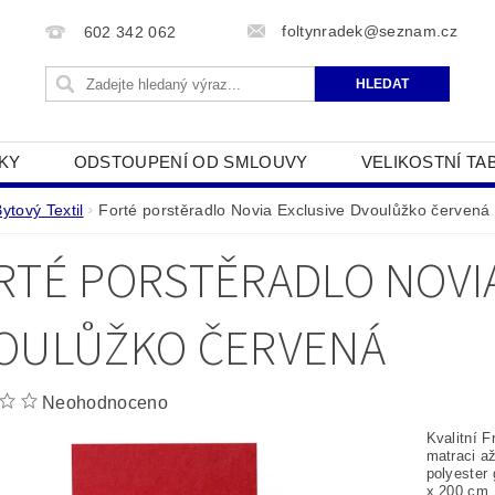
foltynradek@seznam.cz
602 342 062
KY
ODSTOUPENÍ OD SMLOUVY
VELIKOSTNÍ TA
JAK POUŽÍVÁME COOKIES
PODMÍNKY OCHRANY O
ytový Textil
Forté porstěradlo Novia Exclusive Dvoulůžko červená
RTÉ PORSTĚRADLO NOVIA
OULŮŽKO ČERVENÁ
Neohodnoceno
Kvalitní F
matraci a
polyester
x 200 cm 