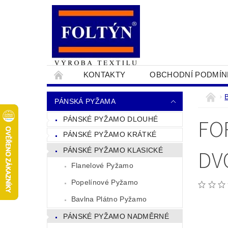
KONTAKTY
OBCHODNÍ PODMÍN
PRO OBCHODNÍKY
NAPIŠTE NÁM
B
PÁNSKÁ PYŽAMA
FO
PÁNSKÉ PYŽAMO DLOUHÉ
PÁNSKÉ PYŽAMO KRÁTKÉ
DV
PÁNSKÉ PYŽAMO KLASICKÉ
Flanelové Pyžamo
Popelínové Pyžamo
Bavlna Plátno Pyžamo
PÁNSKÉ PYŽAMO NADMĚRNÉ