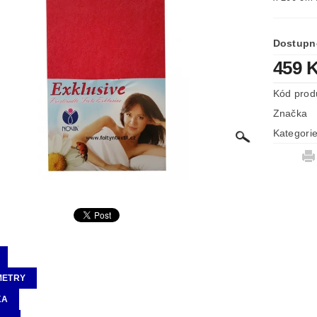
Dostupn
459 
Kód prod
Značka
Kategori
METRY
KA