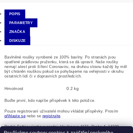
POPIS
PARAMETRY
ZNAČKA
DISKUZE
Bavlněné roušky
vyrobené ze 100% bavlny. Po stranách jsou
opatřené prádlovou pruženku, která se dá upravit. Naše
roušky
nemají atest proti šíření
Coronaviru
, na druhou stranu každý by měl
být chráněn rouškou pokud se pohybujeme na veřejnosti v okruhu
ostatních lidí či v dopravních prostředcích.
Hmotnost
0.2 kg
Buďte první, kdo napíše příspěvek k této položce.
Pouze registrovaní uživatelé mohou vkládat příspěvky. Prosím
přihlaste se
nebo se
registrujte
.
Radek Foltýn výroba a prodej, Vavřenova 1171, Praha 4, 14200,
Česká republika, foltynradek@seznam.cz
Používáme soubory cookies k zajištění správného